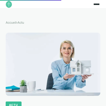
Accueil
›
Actu
ACTU