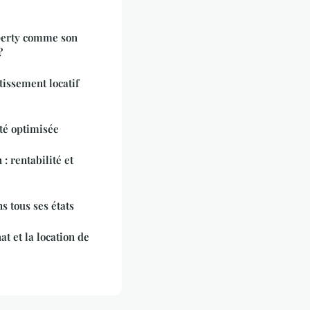
perty comme son
?
tissement locatif
ité optimisée
 : rentabilité et
s tous ses états
t et la location de