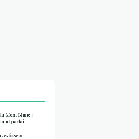
du Mont Blanc :
ment parfait
vestisseur