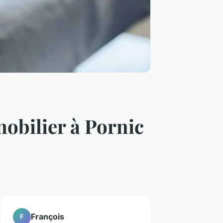
obilier à Pornic
François
F