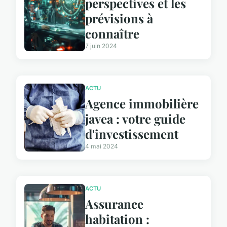
perspectives et les
prévisions à
connaître
7 juin 2024
ACTU
Agence immobilière
javea : votre guide
d'investissement
4 mai 2024
ACTU
Assurance
habitation :