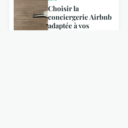
Choisir la
conciergerie Airbnb
adaptée à vos
besoins
19 avril 2024
ACTU
comment choisir
entre l'achat et la
location d'un bien
immobilier ?
22 décembre 2023