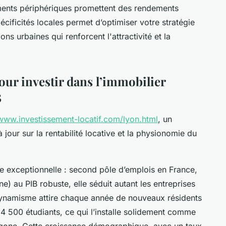
ements périphériques promettent des rendements
cificités locales permet d’optimiser votre stratégie
ons urbaines qui renforcent l'attractivité et la
our investir dans l’immobilier
5
/www.investissement-locatif.com/lyon.html
, un
jour sur la rentabilité locative et la physionomie du
 exceptionnelle : second pôle d’emplois en France,
) au PIB robuste, elle séduit autant les entreprises
 dynamisme attire chaque année de nouveaux résidents
 164 500 étudiants, ce qui l’installe solidement comme
xagone. Cette croissance démographique, avec un taux