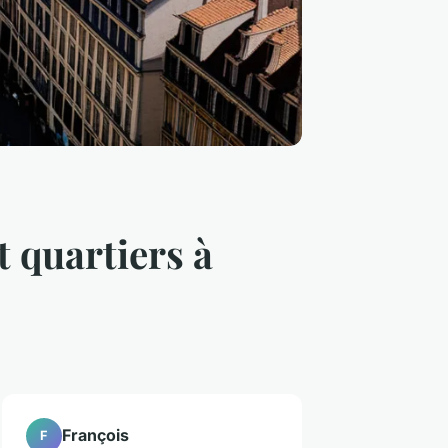
t quartiers à
François
F